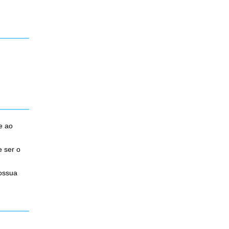
e ao
e ser o
possua