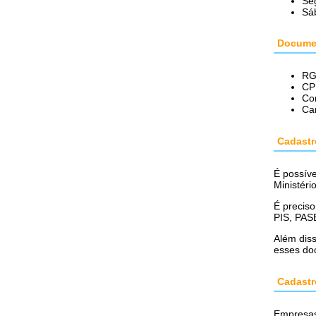
Se
Sá
Documen
R
CP
Co
Car
Cadastr
É possíve
Ministér
É preciso
PIS, PAS
Além diss
esses doc
Cadastr
Empresas