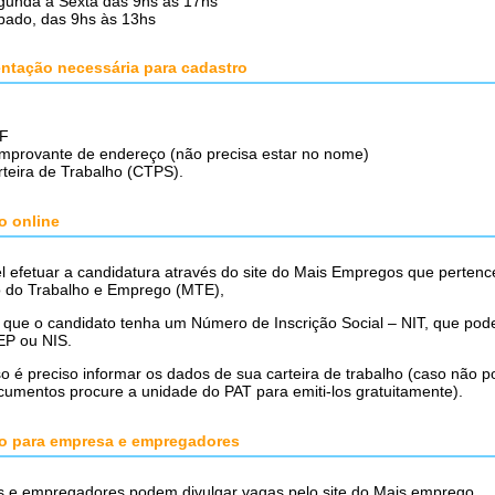
gunda a Sexta das 9hs às 17hs
bado, das 9hs às 13hs
tação necessária para cadastro
G
F
mprovante de endereço (não precisa estar no nome)
teira de Trabalho (CTPS).
o online
l efetuar a candidatura através do site do Mais Empregos que pertenc
io do Trabalho e Emprego (MTE),
 que o candidato tenha um Número de Inscrição Social – NIT, que pod
EP ou NIS.
o é preciso informar os dados de sua carteira de trabalho (caso não 
umentos procure a unidade do PAT para emiti-los gratuitamente).
o para empresa e empregadores
 e empregadores podem divulgar vagas pelo site do Mais emprego.