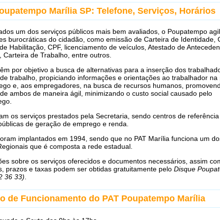
oupatempo Marília SP: Telefone, Serviços, Horários
ados um dos serviços públicos mais bem avaliados, o Poupatempo agil
ões burocráticas do cidadão, como emissão de Carteira de Identidade, 
de Habilitação, CPF, licenciamento de veículos, Atestado de Anteceden
, Carteira de Trabalho, entre outros.
êm por objetivo a busca de alternativas para a inserção dos trabalhad
e trabalho, propiciando informações e orientações ao trabalhador na
ego e, aos empregadores, na busca de recursos humanos, promoven
de ambos de maneira ágil, minimizando o custo social causado pelo
ego.
m os serviços prestados pela Secretaria, sendo centros de referência
 públicas de geração de emprego e renda.
foram implantados em 1994, sendo que no PAT Marília funciona um do
Regionais que é composta a rede estadual.
ões sobre os serviços oferecidos e documentos necessários, assim c
s, prazos e taxas podem ser obtidas gratuitamente pelo
Disque Poupa
2 36 33)
.
io de Funcionamento do PAT Poupatempo Marília