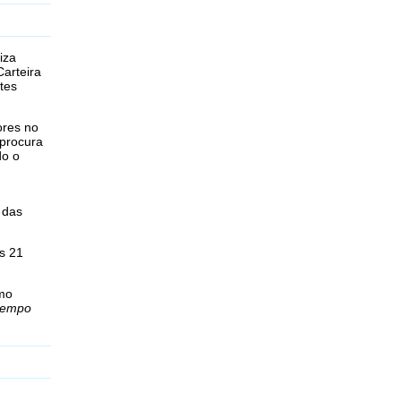
iza
Carteira
tes
ores no
 procura
do o
 das
s 21
omo
tempo