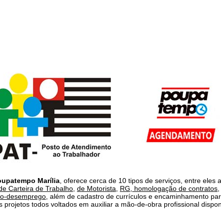
oupatempo Marília
, oferece cerca de 10 tipos de serviços, entre eles 
de Carteira de Trabalho
,
de Motorista
,
RG
,
homologação de contratos
ro-desemprego
, além de cadastro de currículos e encaminhamento pa
s projetos todos voltados em auxiliar a mão-de-obra profissional dispon