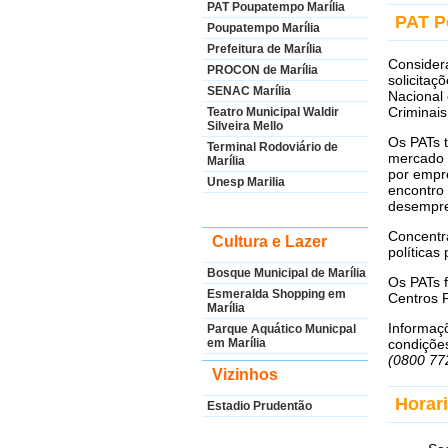
PAT Poupatempo Marília
PAT P
Poupatempo Marília
Prefeitura de Marília
Consider
PROCON de Marília
solicitaç
SENAC Marília
Nacional 
Criminais
Teatro Municipal Waldir
Silveira Mello
Os PATs t
Terminal Rodoviário de
mercado d
Marília
por empr
Unesp Marilia
encontro 
desempr
Concentra
Cultura e Lazer
políticas
Bosque Municipal de Marília
Os PATs 
Esmeralda Shopping em
Centros 
Marília
Informaç
Parque Aquático Municpal
condiçõe
em Marília
(0800 77
Vizinhos
Horar
Estadio Prudentão