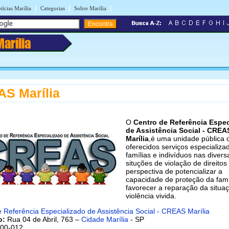
|
|
|
tícias Marília
Categorias
Sobre Marília
Marília
S Marília
O
Centro de Referência Espec
de Assistência Social - CREA
Marília
,é uma unidade pública 
oferecidos serviços especializa
famílias e indivíduos nas divers
situções de violação de direitos
perspectiva de potencializar a
capacidade de proteção da famí
favorecer a reparação da situa
violência vivida.
 Referência Especializado de Assistência Social - CREAS Marília
o:
Rua 04 de Abril, 763 –
Cidade Marília
- SP
00-012