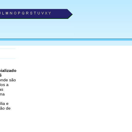
ializado
S
onde são
dos a
as
 na
lia e
ção de