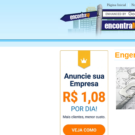
|
Página Inicial
No
encontra
Engen