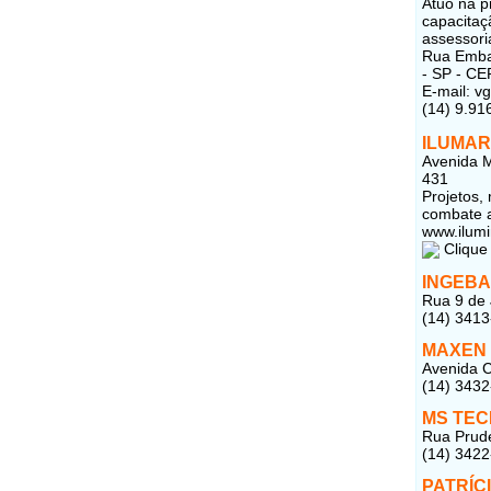
Atuo na p
capacitaç
assessori
Rua Embai
- SP - CE
E-mail:
vg
(14) 9.91
ILUMAR
Avenida M
431
Projetos,
combate a
www.ilumi
Clique 
INGEBA
Rua 9 de 
(14) 341
MAXEN
Avenida C
(14) 343
MS TEC
Rua Prude
(14) 342
PATRÍC