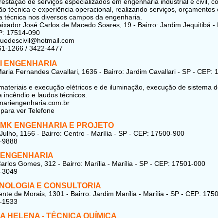
restação de serviços especializados em engenharia industrial e civil, 
ão técnica e experiência operacional, realizando serviços, orçamentos 
a técnica nos diversos campos da engenharia.
xador José Carlos de Macedo Soares, 19 - Bairro: Jardim Jequitibá - 
P: 17514-090
uedescivil@hotmail.com
61-1266 / 3422-4477
I ENGENHARIA
aria Fernandes Cavallari, 1636 - Bairro: Jardim Cavallari - SP - CEP: 
 materiais e execução elétricos e de iluminação, execução de sistema 
 incêndio e laudos técnicos.
nariengenharia.com.br
para ver Telefone
MK ENGENHARIA E PROJETO
Julho, 1156 - Bairro: Centro - Marília - SP - CEP: 17500-900
3-9888
 ENGENHARIA
arlos Gomes, 312 - Bairro: Marília - Marília - SP - CEP: 17501-000
2-3049
NOLOGIA E CONSULTORIA
nte de Morais, 1301 - Bairro: Jardim Marília - Marília - SP - CEP: 175
2-1533
IA HELENA - TÉCNICA QUÍMICA