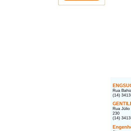
ENGSU
Rua Bahia
(14) 341
GENTIL
Rua Júlio
230
(14) 341
Engenhe