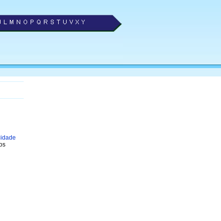
cidade
os