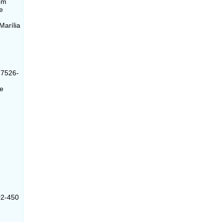
com
e
Marília
17526-
de
02-450