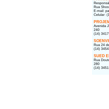
Responsáv
Rua Shost
E-mail:
pa
Celular: 
PROJE
Avenida J
240
(14) 341
SOENVI
Rua 24 de
(14) 345
SUED 
Rua Douto
280
(14) 345