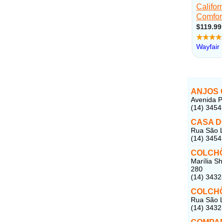
ANJOS
Avenida P
(14) 345
CASA 
Rua São L
(14) 345
COLCH
Marília S
280
(14) 343
COLCH
Rua São L
(14) 343