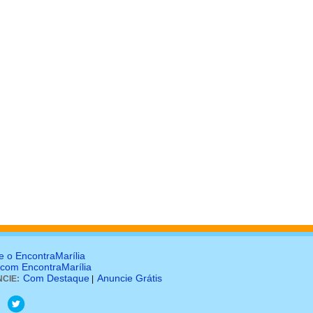
e o EncontraMarília
 com EncontraMarília
Com Destaque
Anuncie Grátis
CIE:
|