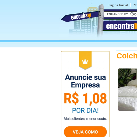
|
Página Inicial
No
encontra
Colch