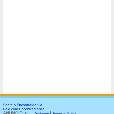
Sobre o EncontraMarília
Fale com EncontraMarília
ANUNCIE:
|
Com Destaque
Anuncie Grátis